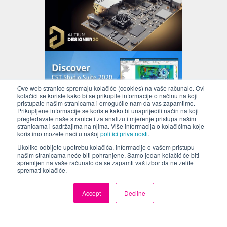
Ove web stranice spremaju kolačiće (cookies) na vaše računalo. Ovi
kolačići se koriste kako bi se prikupile informacije o načinu na koji
pristupate našim stranicama i omogućile nam da vas zapamtimo.
Prikupljene informacije se koriste kako bi unaprijedili način na koji
pregledavate naše stranice i za analizu i mjerenje pristupa našim
stranicama i sadržajima na njima. Više informacija o kolačićima koje
koristimo možete naći u našoj
politici privatnosti
.
Ukoliko odbijete upotrebu kolačića, informacije o vašem pristupu
našim stranicama neće biti pohranjene. Samo jedan kolačić će biti
Altium Designer
je jedini sistem za
spremljen na vaše računalo da se zapamti vaš izbor da ne želite
projektiranje tiskanih pločica u industriji
spremati kolačiće.
koji ima podršku za 3D projektiranje
potpomognutu unificiranim modelom
Accept
Decline
podataka. Altium Designer ujedinjuje
shematsko projektiranje, projektiranje
tiskanih pločica i podršku za