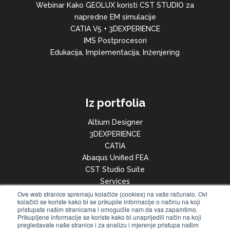
Webinar Kako GEOLUX koristi CST STUDIO za
napredne EM simulacije
CATIA V5 + 3DEXPERIENCE
IMS Postprocesori
Edukacija, Implementacija, Inženjering
Iz portfolia
Altium Designer
3DEXPERIENCE
CATIA
Abaqus Unified FEA
CST Studio Suite
Services
Elektroničke komponente
Ove web stranice spremaju kolačiće (cookies) na vaše računalo. Ovi
kolačići se koriste kako bi se prikupile informacije o načinu na koji
ARM Keil
pristupate našim stranicama i omogućile nam da vas zapamtimo.
Prikupljene informacije se koriste kako bi unaprijedili način na koji
e-peas semiconductors
pregledavate naše stranice i za analizu i mjerenje pristupa našim
Ynvisible Interactive Inc.