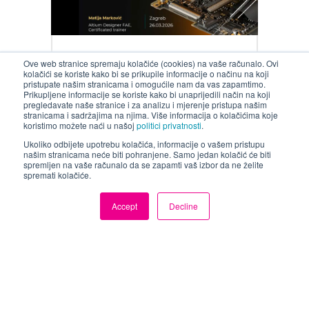
Webinar
Ove web stranice spremaju kolačiće (cookies) na vaše računalo. Ovi
kolačići se koriste kako bi se prikupile informacije o načinu na koji
Zaustavite
pristupate našim stranicama i omogućile nam da vas zapamtimo.
Prikupljene informacije se koriste kako bi unaprijedili način na koji
pregledavate naše stranice i za analizu i mjerenje pristupa našim
iznenađenja
stranicama i sadržajima na njima. Više informacija o kolačićima koje
koristimo možete naći u našoj
politici privatnosti
.
osiguravanjem
Ukoliko odbijete upotrebu kolačića, informacije o vašem pristupu
našim stranicama neće biti pohranjene. Samo jedan kolačić će biti
da je vaš popis
spremljen na vaše računalo da se zapamti vaš izbor da ne želite
spremati kolačiće.
materijala uvijek
ažuran
Accept
Decline
Pogledajte webinar!
Pogledajte
naš stručni webinara:
Zaustavite
iznenađenja