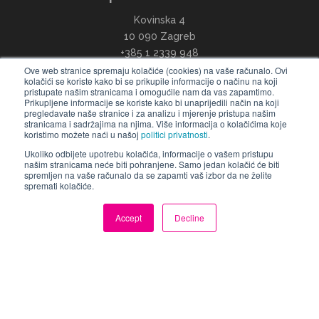
Kovinska 4
10 090 Zagreb
+385 1 2339 948
info@ccontrols.hr
Ove web stranice spremaju kolačiće (cookies) na vaše računalo. Ovi
kolačići se koriste kako bi se prikupile informacije o načinu na koji
pristupate našim stranicama i omogućile nam da vas zapamtimo.
Prikupljene informacije se koriste kako bi unaprijedili način na koji
pregledavate naše stranice i za analizu i mjerenje pristupa našim
stranicama i sadržajima na njima. Više informacija o kolačićima koje
koristimo možete naći u našoj
politici privatnosti
.
Ukoliko odbijete upotrebu kolačića, informacije o vašem pristupu
našim stranicama neće biti pohranjene. Samo jedan kolačić će biti
spremljen na vaše računalo da se zapamti vaš izbor da ne želite
Slovenija
spremati kolačiće.
Computer Controls d.o.o.
Accept
Decline
Tržaška 132
1000 Ljubljana
+386 1 425 78 48
info@ccontrols.si