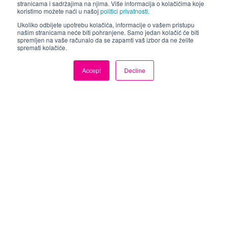
stranicama i sadržajima na njima. Više informacija o kolačićima koje
koristimo možete naći u našoj
politici privatnosti
.
View On-Line
Ukoliko odbijete upotrebu kolačića, informacije o vašem pristupu
našim stranicama neće biti pohranjene. Samo jedan kolačić će biti
spremljen na vaše računalo da se zapamti vaš izbor da ne želite
spremati kolačiće.
Accept
Decline
Download PDF