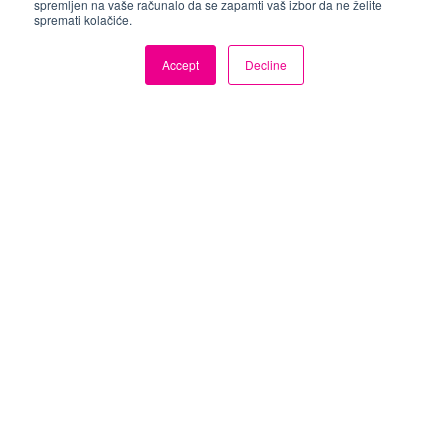
STUDIO SUITE
spremljen na vaše računalo da se zapamti vaš izbor da ne želite
spremati kolačiće.
Jezik predavanja je engleski.
Accept
Decline
Za sve dodatne informacije molimo da
nas
kontaktirate
..
POGLEDAJTE VIDEO