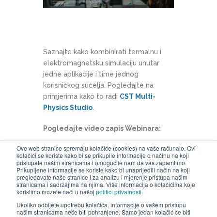
Saznajte kako kombinirati termalnu i
elektromagnetsku simulaciju unutar
jedne aplikacije i time jednog
korisničkog sučelja. Pogledajte na
primjerima kako to radi
CST Multi-
Physics Studio
.
Pogledajte video zapis Webinara:
Ove web stranice spremaju kolačiće (cookies) na vaše računalo. Ovi
ONE GUI,
kolačići se koriste kako bi se prikupile informacije o načinu na koji
pristupate našim stranicama i omogućile nam da vas zapamtimo.
MULTIPHYSICS:
Prikupljene informacije se koriste kako bi unaprijedili način na koji
pregledavate naše stranice i za analizu i mjerenje pristupa našim
ELECTROMAGNETICS
stranicama i sadržajima na njima. Više informacija o kolačićima koje
AND THERMAL
koristimo možete naći u našoj
politici privatnosti
.
ANALYSIS WITH CST
Ukoliko odbijete upotrebu kolačića, informacije o vašem pristupu
našim stranicama neće biti pohranjene. Samo jedan kolačić će biti