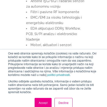
Antene (5G/6G) i radarski senzori
za autonomnu vožnju
Filtri i pasivne RF komponente
EMC/EMI za visoku tehnologiju i
energetsku elektroniku
EDA uključujući DDR5 Workflow,
PCB, SI/PI analizu i elektroničko
hlađenje
Motori, aktuatori i senzori
Ove web stranice spremaju kolačiće (cookies) na vaše računalo. Ovi
kolačići se koriste kako bi se prikupile informacije o načinu na koji
pristupate našim stranicama i omogućile nam da vas zapamtimo.
Jezik webinara je engleski.
Prikupljene informacije se koriste kako bi unaprijedili način na koji
pregledavate naše stranice i za analizu i mjerenje pristupa našim
stranicama i sadržajima na njima. Više informacija o kolačićima koje
Za sve dodatne informacije molimo da
koristimo možete naći u našoj
politici privatnosti
.
nas
kontaktirate
.
Ukoliko odbijete upotrebu kolačića, informacije o vašem pristupu
našim stranicama neće biti pohranjene. Samo jedan kolačić će biti
spremljen na vaše računalo da se zapamti vaš izbor da ne želite
spremati kolačiće.
VIŠE INFORMACIJA I REGISTRACIJA
Accept
Decline