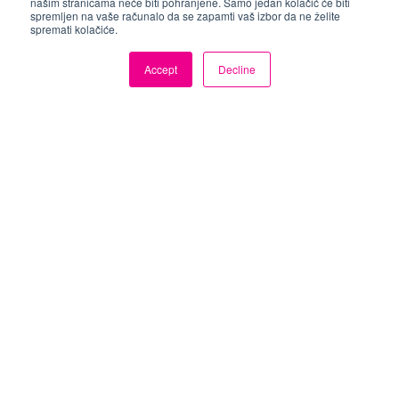
našim stranicama neće biti pohranjene. Samo jedan kolačić će biti
spremljen na vaše računalo da se zapamti vaš izbor da ne želite
Design & Placement
spremati kolačiće.
Accept
Decline
Elektromagnetska simulacija pomaže
inženjerima u postizanju optimalnog
dizajna i postavljanja antene kako bi se
osiguralo da proizvod zadovoljava 5G
povezivost, regulatorne i sigurnosne