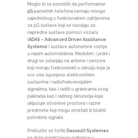
Moglo bi se pomisliti da performanse
5G
pametnih telefona nemaju mnogo
zajedničkog s funkcionalnim zahtjevima
za 5G sustave koji se razvijaju za
napredne sustave pomoći vozaču
(
ADAS – Advanced Driver Assistance
Systems
) i sustave autonomne vožnje
u našim automobilima. Međutim, i jedni i
drugi se oslanjaju na antene i senzore
koji moraju funkcionirati u okružju koje je
sve više ispunjeno elektroničkim
sustavima i radiofrekvencijskim
signalima, kao i raditi u granicama svog
pakiranja kao i radnog okruženja koje
uključuje otvorene prostore i razne
predmete koji mogu ometati ili blokiti
potrebne signale.
Pridružite se tvrtki
Dassault Systemes
na dvije predstojeće radionice u