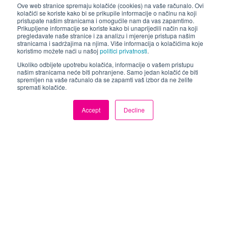
bismo mogli zakazati sastanak za vas.
Ove web stranice spremaju kolačiće (cookies) na vaše računalo. Ovi
kolačići se koriste kako bi se prikupile informacije o načinu na koji
pristupate našim stranicama i omogućile nam da vas zapamtimo.
Naši partneri koji će sudjelovati na
Prikupljene informacije se koriste kako bi unaprijedili način na koji
pregledavate naše stranice i za analizu i mjerenje pristupa našim
sajmu:
stranicama i sadržajima na njima. Više informacija o kolačićima koje
koristimo možete naći u našoj
politici privatnosti
.
Ukoliko odbijete upotrebu kolačića, informacije o vašem pristupu
našim stranicama neće biti pohranjene. Samo jedan kolačić će biti
spremljen na vaše računalo da se zapamti vaš izbor da ne želite
spremati kolačiće.
SECO
E-peas
Accept
Decline
Epishine
Ynvisible
Powertip
Silicon Labs
Elytone
Neoway
GwINSTEK
PICOTECH