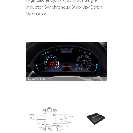
High Efficiency, 4V-36V Input Single
Inductor Synchronous Step Up/Down
Regulator