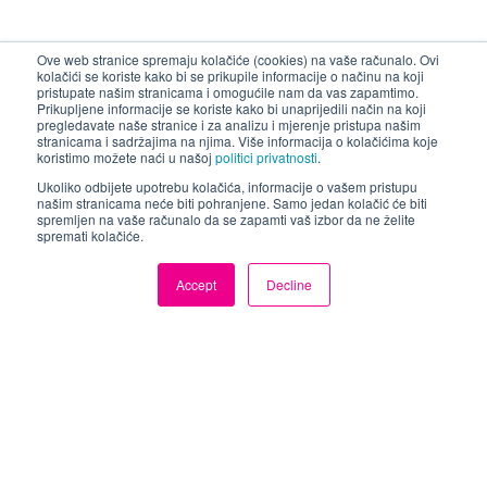
Ove web stranice spremaju kolačiće (cookies) na vaše računalo. Ovi
kolačići se koriste kako bi se prikupile informacije o načinu na koji
pristupate našim stranicama i omogućile nam da vas zapamtimo.
Features
Prikupljene informacije se koriste kako bi unaprijedili način na koji
pregledavate naše stranice i za analizu i mjerenje pristupa našim
stranicama i sadržajima na njima. Više informacija o kolačićima koje
4V to 36V Input Voltage Range
koristimo možete naći u našoj
politici privatnosti
.
3V to 20V Output Voltage Range
Ukoliko odbijete upotrebu kolačića, informacije o vašem pristupu
Low R DS(ON) for Internal
našim stranicama neće biti pohranjene. Samo jedan kolačić će biti
Switches: 35mΩ
spremljen na vaše računalo da se zapamti vaš izbor da ne želite
spremati kolačiće.
External Soft-start Limits the
Inrush Current
Accept
Decline
1μA shutdown current
7A Internal Switch Peak Current
Capability
Programmable Frequency
200kHz~600kHz
1.0V±2% Reference over -40°C to
125°C
Light Load Operating Mode