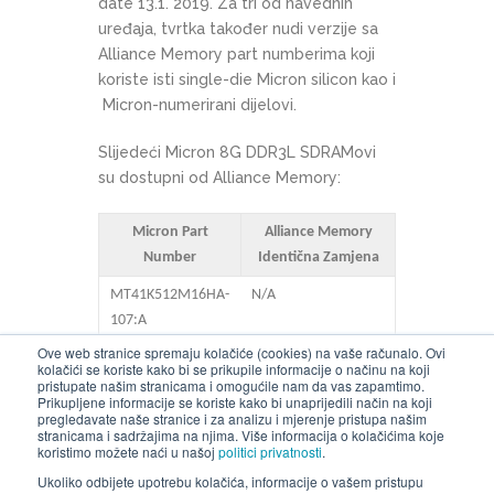
date 13.1. 2019. Za tri od navednih
uređaja, tvrtka također nudi verzije sa
Alliance Memory part numberima koji
koriste isti single-die Micron silicon kao i
Micron-numerirani dijelovi.
Slijedeći Micron 8G DDR3L SDRAMovi
su dostupni od Alliance Memory:
Micron Part
Alliance Memory
Number
Identična Zamjena
MT41K512M16HA-
N/A
107:A
Ove web stranice spremaju kolačiće (cookies) na vaše računalo. Ovi
MT41K512M16HA-
N/A
kolačići se koriste kako bi se prikupile informacije o načinu na koji
107 IT:A
pristupate našim stranicama i omogućile nam da vas zapamtimo.
Prikupljene informacije se koriste kako bi unaprijedili način na koji
pregledavate naše stranice i za analizu i mjerenje pristupa našim
MT41K512M16HA-
AS4C512M16D3L-
stranicama i sadržajima na njima. Više informacija o kolačićima koje
125:A
12BCN
koristimo možete naći u našoj
politici privatnosti
.
Ukoliko odbijete upotrebu kolačića, informacije o vašem pristupu
MT41K1G8SN-
AS4C1G8MD3L-