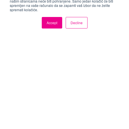
našim stranicama neće biti pohranjene. Samo jedan kolačić će biti
125:A
12BCN
spremljen na vaše računalo da se zapamti vaš izbor da ne želite
spremati kolačiće.
MT41K512M16HA-
AS4C512M16D3L-
125 IT:A *
12BIN
Accept
Decline
*Dostupno isključivo u Alliance Memory
verziji