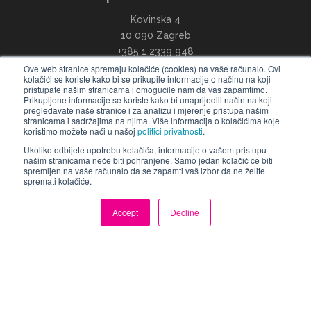
Kovinska 4
10 090 Zagreb
+385 1 2339 948
info@ccontrols.hr
Ove web stranice spremaju kolačiće (cookies) na vaše računalo. Ovi
kolačići se koriste kako bi se prikupile informacije o načinu na koji
pristupate našim stranicama i omogućile nam da vas zapamtimo.
Prikupljene informacije se koriste kako bi unaprijedili način na koji
pregledavate naše stranice i za analizu i mjerenje pristupa našim
stranicama i sadržajima na njima. Više informacija o kolačićima koje
koristimo možete naći u našoj
politici privatnosti
.
Ukoliko odbijete upotrebu kolačića, informacije o vašem pristupu
našim stranicama neće biti pohranjene. Samo jedan kolačić će biti
spremljen na vaše računalo da se zapamti vaš izbor da ne želite
Slovenija
spremati kolačiće.
Computer Controls d.o.o.
Accept
Decline
Tržaška 132
1000 Ljubljana
+386 1 425 78 48
info@ccontrols.si