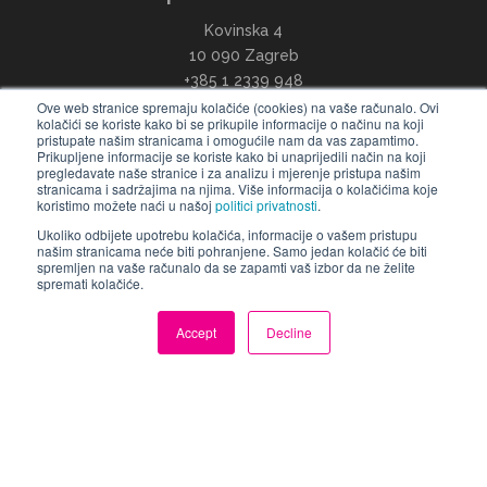
Kovinska 4
10 090 Zagreb
+385 1 2339 948
info@ccontrols.hr
Ove web stranice spremaju kolačiće (cookies) na vaše računalo. Ovi
kolačići se koriste kako bi se prikupile informacije o načinu na koji
pristupate našim stranicama i omogućile nam da vas zapamtimo.
Prikupljene informacije se koriste kako bi unaprijedili način na koji
pregledavate naše stranice i za analizu i mjerenje pristupa našim
stranicama i sadržajima na njima. Više informacija o kolačićima koje
koristimo možete naći u našoj
politici privatnosti
.
Ukoliko odbijete upotrebu kolačića, informacije o vašem pristupu
našim stranicama neće biti pohranjene. Samo jedan kolačić će biti
spremljen na vaše računalo da se zapamti vaš izbor da ne želite
Slovenija
spremati kolačiće.
Computer Controls d.o.o.
Accept
Decline
Tržaška 132
1000 Ljubljana
+386 1 425 78 48
info@ccontrols.si