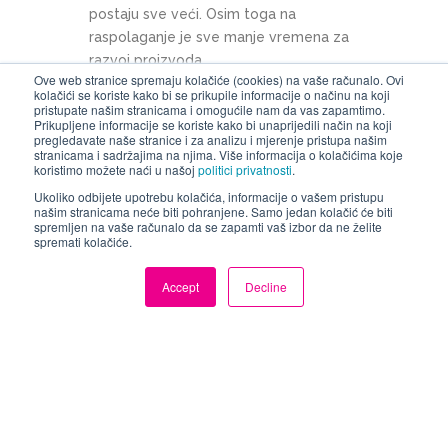
postaju sve veći. Osim toga na
raspolaganje je sve manje vremena za
razvoj proizvoda.
Ove web stranice spremaju kolačiće (cookies) na vaše računalo. Ovi
kolačići se koriste kako bi se prikupile informacije o načinu na koji
Povećavaju se brzine takta, što
pristupate našim stranicama i omogućile nam da vas zapamtimo.
Prikupljene informacije se koriste kako bi unaprijedili način na koji
postavlja manje tolerancije na
pregledavate naše stranice i za analizu i mjerenje pristupa našim
istovremeni dolazak signala do
stranicama i sadržajima na njima. Više informacija o kolačićima koje
koristimo možete naći u našoj
politici privatnosti
.
prijemnika. Primarni izvor problema su
vremena porasta i pada signala, jer
Ukoliko odbijete upotrebu kolačića, informacije o vašem pristupu
našim stranicama neće biti pohranjene. Samo jedan kolačić će biti
može doći do refleksija signala na strani
spremljen na vaše računalo da se zapamti vaš izbor da ne želite
prijemnika i kada su tiskani vodovi gusto
spremati kolačiće.
postavljeni preslušavanje može postati
Accept
Decline
problem.
Postojanje parazitskih elemenata (L i C)
tiskane pločice postavlja zahtjev
za usklađivanje impedancije tiskanih
vodova koji prenose brze signale sa
impedancijom izvora i prijemnika. Dakle,
projektiranje tiskane pločice igra