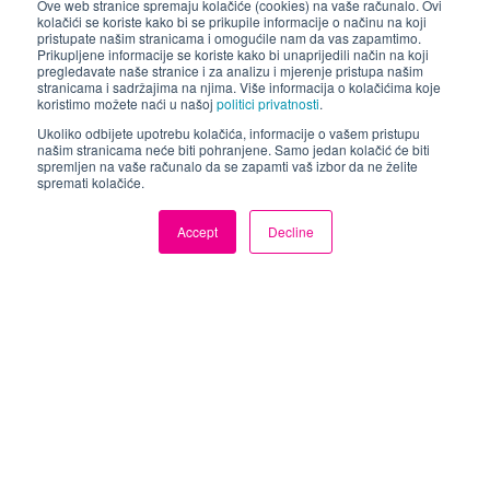
Ove web stranice spremaju kolačiće (cookies) na vaše računalo. Ovi
kolačići se koriste kako bi se prikupile informacije o načinu na koji
pristupate našim stranicama i omogućile nam da vas zapamtimo.
Prikupljene informacije se koriste kako bi unaprijedili način na koji
pregledavate naše stranice i za analizu i mjerenje pristupa našim
stranicama i sadržajima na njima. Više informacija o kolačićima koje
koristimo možete naći u našoj
politici privatnosti
.
Industrija danas zahtijeva brzi izlazak
Ukoliko odbijete upotrebu kolačića, informacije o vašem pristupu
proizvoda na tržište s tim da cijena
našim stranicama neće biti pohranjene. Samo jedan kolačić će biti
spremljen na vaše računalo da se zapamti vaš izbor da ne želite
mora biti niska, a kvaliteta visoka. Zbog
spremati kolačiće.
toga projektanti žele iskoristiti dijelove
već razvijenih projekata.
Accept
Decline
Altium Designer
omogućava ponovnu
upotrebu postojećih projekta pomoću
niza naprednih funkcija.
U ovom webinaru ćete vidjeti kako
možete uštediti vrijeme i novac
korištenjem »Design Re-Use«
metodologije.