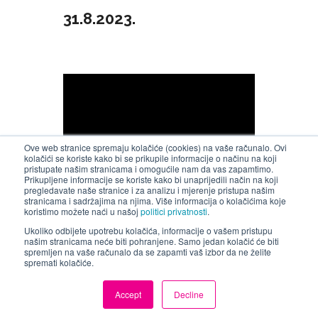
31.8.2023.
Ove web stranice spremaju kolačiće (cookies) na vaše računalo. Ovi
kolačići se koriste kako bi se prikupile informacije o načinu na koji
pristupate našim stranicama i omogućile nam da vas zapamtimo.
Prikupljene informacije se koriste kako bi unaprijedili način na koji
pregledavate naše stranice i za analizu i mjerenje pristupa našim
stranicama i sadržajima na njima. Više informacija o kolačićima koje
koristimo možete naći u našoj
politici privatnosti
.
Ukoliko odbijete upotrebu kolačića, informacije o vašem pristupu
našim stranicama neće biti pohranjene. Samo jedan kolačić će biti
Altium Designer omogućava dobivanje
spremljen na vaše računalo da se zapamti vaš izbor da ne želite
spremati kolačiće.
PCB datoteke iz proizvodnih (Gerber i
NC Drill) podataka.
Accept
Decline
U ovom webinaru ćete vidjeti kako je