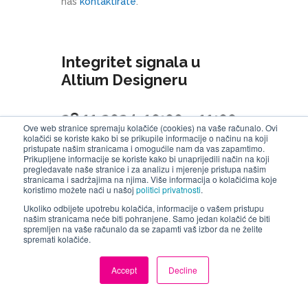
nas
kontaktirate
.
Integritet signala u
Altium Designeru
28.11.2024. 10:00 – 11:00
Ove web stranice spremaju kolačiće (cookies) na vaše računalo. Ovi
kolačići se koriste kako bi se prikupile informacije o načinu na koji
pristupate našim stranicama i omogućile nam da vas zapamtimo.
Prikupljene informacije se koriste kako bi unaprijedili način na koji
pregledavate naše stranice i za analizu i mjerenje pristupa našim
stranicama i sadržajima na njima. Više informacija o kolačićima koje
koristimo možete naći u našoj
politici privatnosti
.
Ukoliko odbijete upotrebu kolačića, informacije o vašem pristupu
našim stranicama neće biti pohranjene. Samo jedan kolačić će biti
spremljen na vaše računalo da se zapamti vaš izbor da ne želite
spremati kolačiće.
Accept
Decline