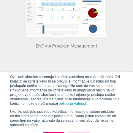
ENOVIA Program Management
Ove web stranice spremaju kolačiće (cookies) na vaše računalo. Ovi
kolačići se koriste kako bi se prikupile informacije o načinu na koji
pristupate našim stranicama i omogućile nam da vas zapamtimo.
ENOVIA omogućuje zajednički rad na
Prikupljene informacije se koriste kako bi unaprijedili način na koji
pregledavate naše stranice i za analizu i mjerenje pristupa našim
dokumentima vezanim uz svaki pojedini
stranicama i sadržajima na njima. Više informacija o kolačićima koje
program. U stvarnom vremenu mogu se
koristimo možete naći u našoj
politici privatnosti
.
dobiti informacije o statusu pojedinih
Ukoliko odbijete upotrebu kolačića, informacije o vašem pristupu
našim stranicama neće biti pohranjene. Samo jedan kolačić će biti
operacija. Moguće je pratiti i arhivirati
spremljen na vaše računalo da se zapamti vaš izbor da ne želite
informacije o donesenim odlukama ili
spremati kolačiće.
sastancima. Reporti o stanju programa